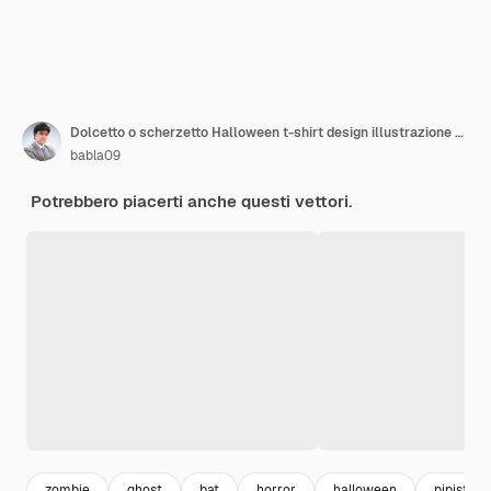
Dolcetto o scherzetto Halloween t-shirt design illustrazione vettoriale
babla09
Potrebbero piacerti anche questi vettori.
zombie
ghost
bat
horror
halloween
pipistrell