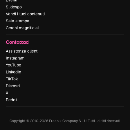
Eventi
Slidesgo
Vendi i tuoi contenuti
Sala stampa
Cerchi magnific.ai
Contattaci
Assistenza clienti
Instagram
YouTube
LinkedIn
TikTok
Discord
X
Reddit
Copyright © 2010-
2026
Freepik Company S.L.U.
Tutti i diritti riservati
.