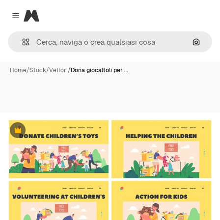
Magnific
Close menu
Cerca 
Home
/
Stock
/
Vettori
/
Dona giocattoli per …
Premium