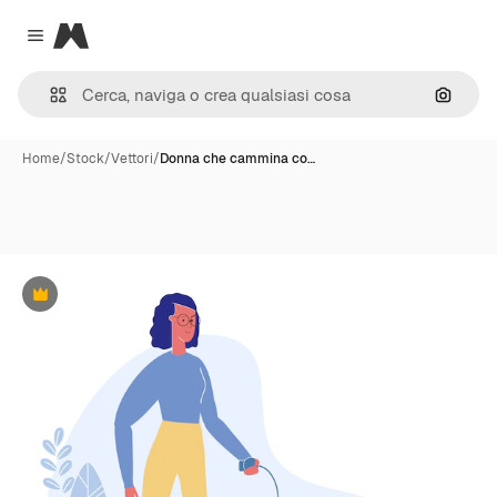
Magnific
Close menu
Cerca 
Home
/
Stock
/
Vettori
/
Donna che cammina co…
Premium