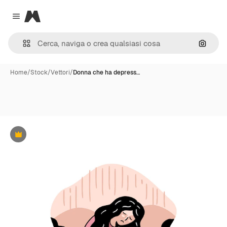
Magnific
Close menu
Cerca 
Home
/
Stock
/
Vettori
/
Donna che ha depress…
Premium