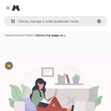
Magnific
Close menu
Cerca 
Home
/
Stock
/
Vettori
/
Donna che legge un l…
Premium