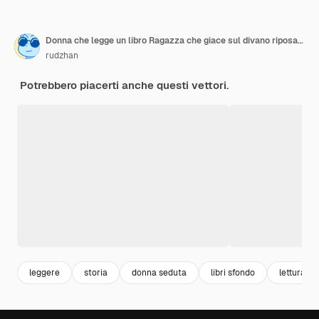
Donna che legge un libro Ragazza che giace sul divano riposa dopo il lavoro e hobby utili Amore per la letteratura auto-sviluppo e ricerca di informazioni istruzione a distanza Illustrazione vettoriale piatta cartone animato
rudzhan
Potrebbero piacerti anche questi vettori.
leggere
storia
donna seduta
libri sfondo
lettura