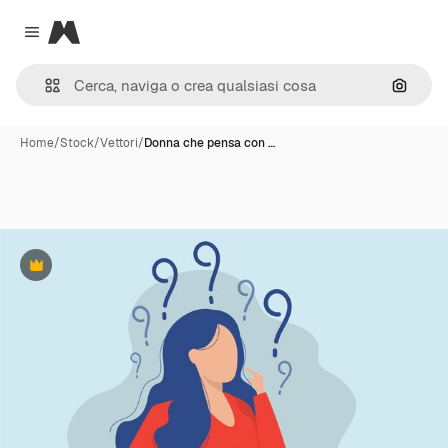
Magnific
Close menu
Cerca 
Home
/
Stock
/
Vettori
/
Donna che pensa con …
Premium