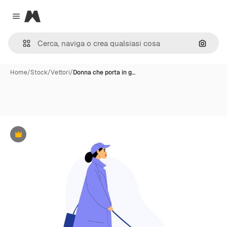
Magnific
Close menu
Cerca 
Home
/
Stock
/
Vettori
/
Donna che porta in g…
Premium