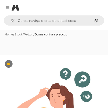
Magnific
Close menu
Cerca 
Home
/
Stock
/
Vettori
/
Donna confusa preocc…
Premium