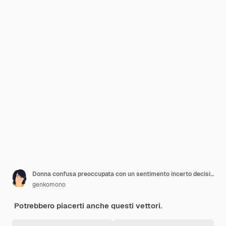
Donna confusa preoccupata con un sentimento incerto decisione dubbia Pensare con un'espressione seria e riflessiva segno domanda dilemma concetto indeciso illustrazione
genkomono
Potrebbero piacerti anche questi vettori.