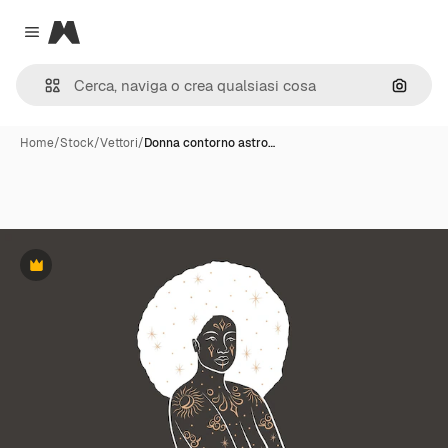
Magnific
Close menu
Cerca 
Home
/
Stock
/
Vettori
/
Donna contorno astro…
Premium