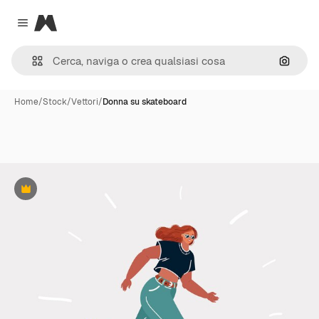
Magnific
Close menu
Cerca 
Home
/
Stock
/
Vettori
/
Donna su skateboard
Premium