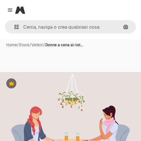
Magnific
Close menu
Cerca 
Home
/
Stock
/
Vettori
/
Donne a cena al rist…
Premium