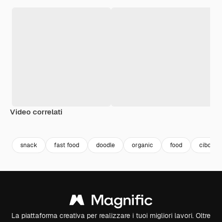
Video correlati
Premium
Premium
Premium
Premium
snack
fast food
doodle
organic
food
cibo
La piattaforma creativa per realizzare i tuoi migliori lavori. Oltre