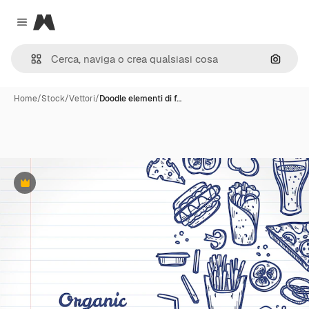
Magnific
Close menu
Cerca 
Home
/
Stock
/
Vettori
/
Doodle elementi di f…
Premium