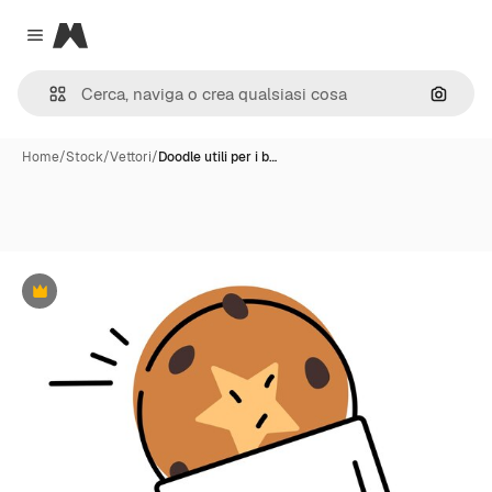
Magnific
Close menu
Cerca 
Home
/
Stock
/
Vettori
/
Doodle utili per i b…
Premium