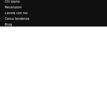
Chi siamo
Recensioni
Lavora con noi
Cerca tendenze
Blog
Eventi
Slidesgo
Vendi i tuoi contenuti
Sala stampa
Cerchi magnific.ai
Contattaci
Assistenza clienti
Instagram
YouTube
LinkedIn
TikTok
Discord
X