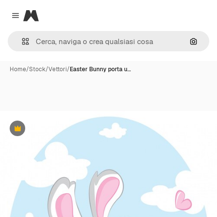
Magnific
Close menu
Cerca 
Home
/
Stock
/
Vettori
/
Easter Bunny porta u…
Premium