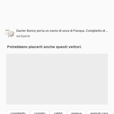
Easter Bunny porta un cesto di uova di Pasqua. Coniglietto di pasqua e uovo di pasqua. T-shirt design e molti altri. Isolato.
we3yanie
Potrebbero piacerti anche questi vettori.
coniglietto
coniglio
rabbit
pasqua
animali carini