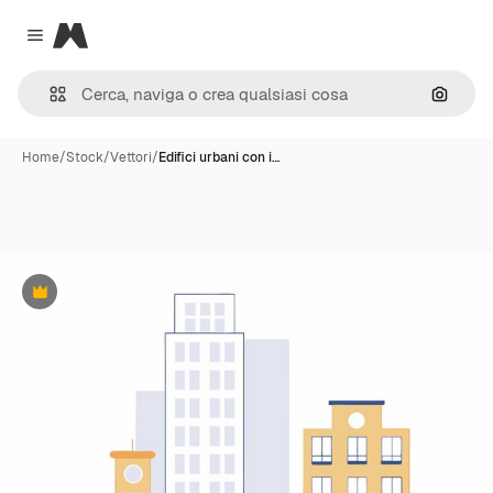
Magnific
Close menu
Cerca 
Home
/
Stock
/
Vettori
/
Edifici urbani con i…
Premium