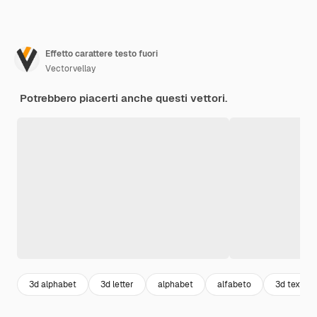
Effetto carattere testo fuori
Vectorvellay
Potrebbero piacerti anche questi vettori.
3d alphabet
3d letter
alphabet
alfabeto
3d text