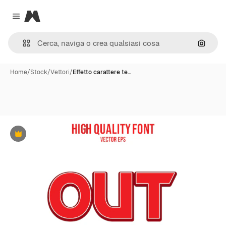
Magnific
Close menu
Cerca 
Home
/
Stock
/
Vettori
/
Effetto carattere te…
Premium