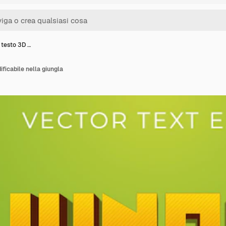
i testo 3D …
ificabile nella giungla