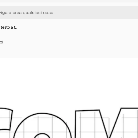
 testo a f…
ti