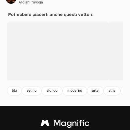
ArdianPrayoga
Potrebbero piacerti anche questi vettori.
blu
segno
sfondo
moderno
arte
stile
co