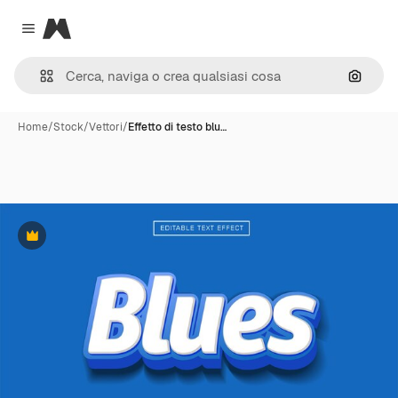
Magnific
Close menu
Cerca 
Home
/
Stock
/
Vettori
/
Effetto di testo blu…
Premium