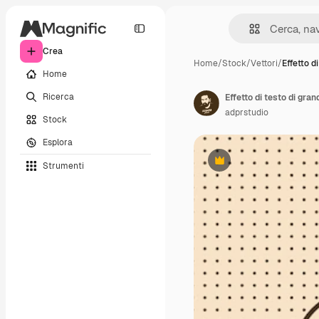
Crea
Home
/
Stock
/
Vettori
/
Effetto di
Home
Ricerca
Effetto di testo di gra
adprstudio
Stock
Esplora
Strumenti
Premium