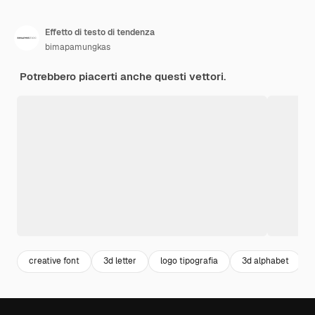
Effetto di testo di tendenza
bimapamungkas
Potrebbero piacerti anche questi vettori.
creative font
3d letter
logo tipografia
3d alphabet