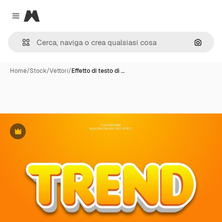
Magnific
Close menu
Cerca 
Home
/
Stock
/
Vettori
/
Effetto di testo di …
Premium