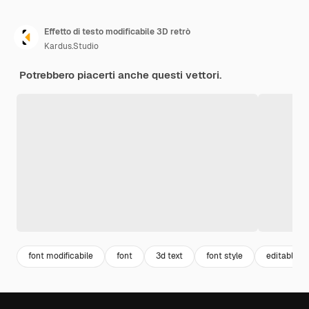
Effetto di testo modificabile 3D retrò
Kardus.Studio
Potrebbero piacerti anche questi vettori.
font modificabile
font
3d text
font style
editable fo