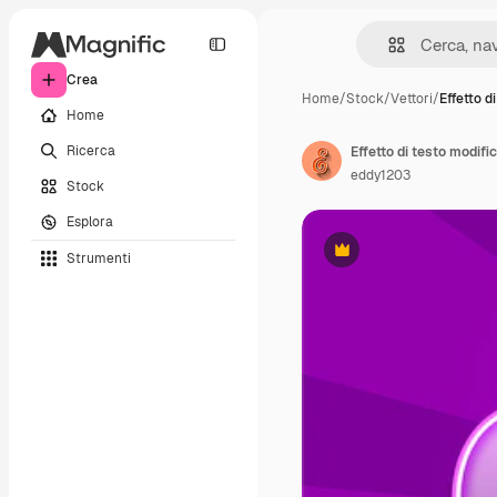
Crea
Home
/
Stock
/
Vettori
/
Effetto d
Home
Ricerca
Effetto di testo modific
eddy1203
Stock
Esplora
Strumenti
Premium