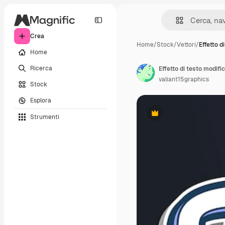
Crea
Home
/
Stock
/
Vettori
/
Effetto d
Home
Ricerca
Effetto di testo modifi
valiant15graphics
Stock
Esplora
Strumenti
Premium