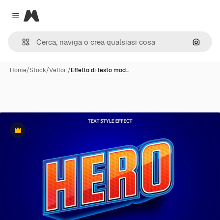
Magnific
Close menu
Cerca 
Home
/
Stock
/
Vettori
/
Effetto di testo mod…
Premium