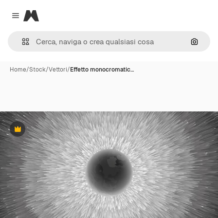
Magnific
Close menu
Cerca 
Home
/
Stock
/
Vettori
/
Effetto monocromatic…
Premium