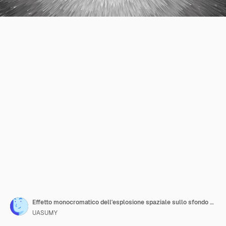
Effetto monocromatico dell'esplosione spaziale sullo sfondo del pianeta illustrazione vettoriale fantastica futuristica
UASUMY