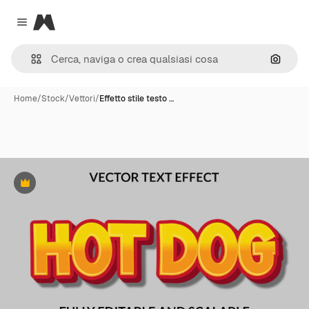
Magnific
Close menu
Cerca 
Home
/
Stock
/
Vettori
/
Effetto stile testo …
Premium