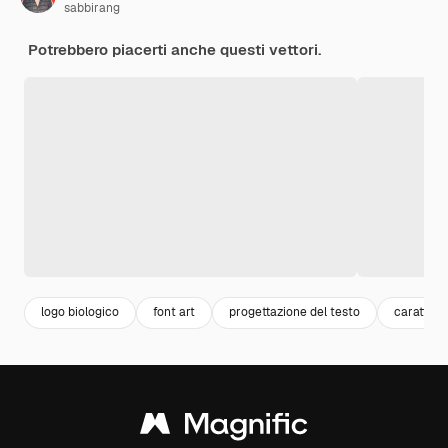
sabbirang
Potrebbero piacerti anche questi vettori.
logo biologico
font art
progettazione del testo
carattere