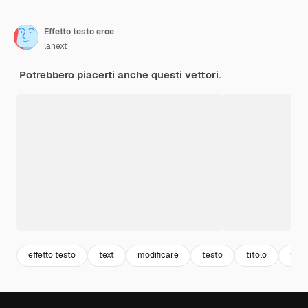
Effetto testo eroe
lanext
Potrebbero piacerti anche questi vettori.
effetto testo
text
modificare
testo
titolo
font