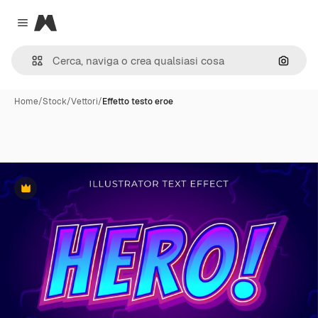
Magnific
Close menu
Cerca 
Home
/
Stock
/
Vettori
/
Effetto testo eroe
Premium