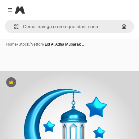
Magnific
Close menu
Cerca 
Home
/
Stock
/
Vettori
/
Eid Al Adha Mubarak …
Premium