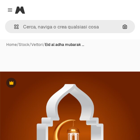
Magnific
Close menu
Cerca 
Home
/
Stock
/
Vettori
/
Eid al adha mubarak …
Premium