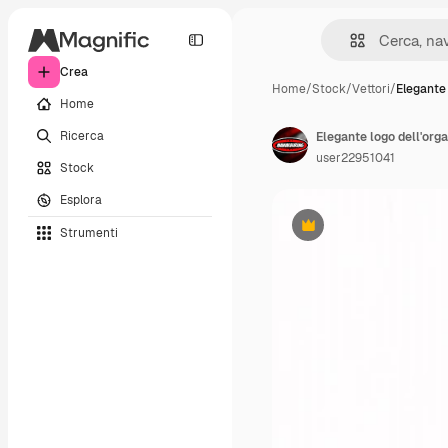
Crea
Home
/
Stock
/
Vettori
/
Elegante 
Home
Ricerca
Elegante logo dell'org
user22951041
Stock
Esplora
Strumenti
Premium