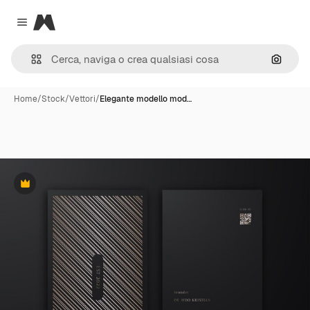
Magnific
Close menu
Cerca 
Home
/
Stock
/
Vettori
/
Elegante modello mod…
Premium