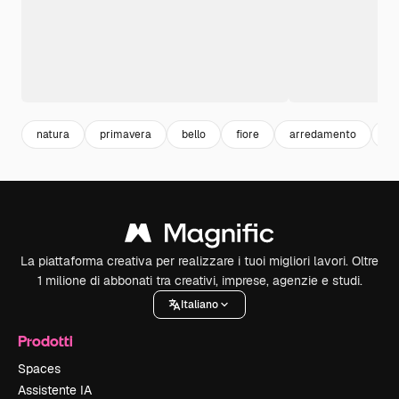
natura
primavera
bello
fiore
arredamento
im
La piattaforma creativa per realizzare i tuoi migliori lavori. Oltre
1 milione di abbonati tra creativi, imprese, agenzie e studi.
Italiano
Prodotti
Spaces
Assistente IA