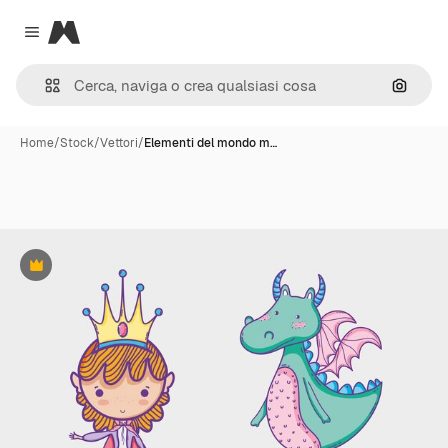
Magnific
Close menu
Cerca 
Home
/
Stock
/
Vettori
/
Elementi del mondo m…
Premium