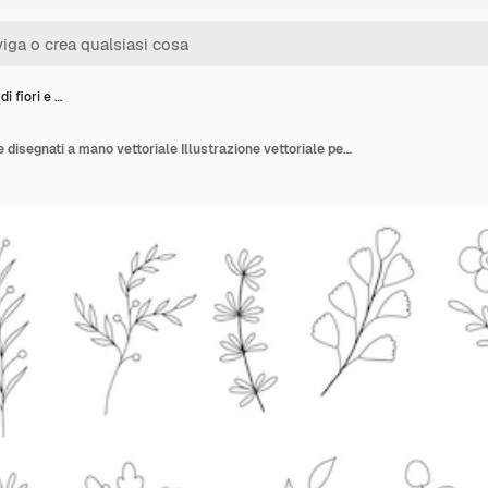
i fiori e …
Elementi di fiori e foglie disegnati a mano vettoriale Illustrazione vettoriale per tatuaggio carta da parati per inviti a nozze salvare la carta della data