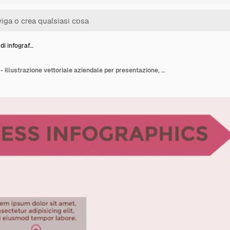
di infograf…
Elementi di infografica - illustrazione vettoriale aziendale per presentazione, opuscolo, sito Web, blog, layout del flusso di lavoro, brochure, banner, carta, opzioni di aumento, web design, poster, flyer, timeline.