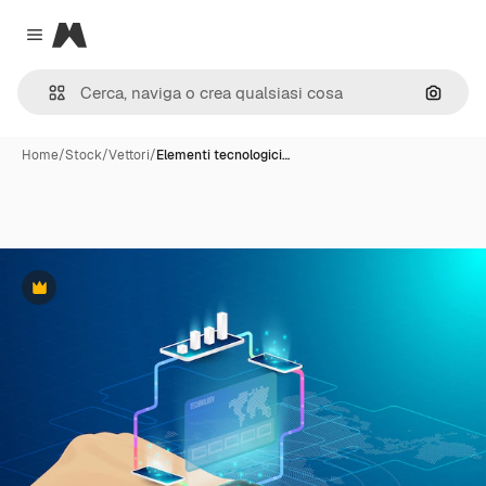
Magnific
Close menu
Cerca 
Home
/
Stock
/
Vettori
/
Elementi tecnologici…
Premium