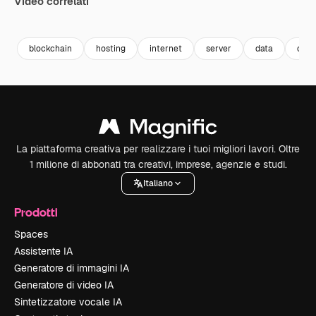
Video correlati
Premium
Premium
Generato dall'IA
Premium
Premium
Generato da
blockchain
hosting
internet
server
data
onli
La piattaforma creativa per realizzare i tuoi migliori lavori. Oltre
1 milione di abbonati tra creativi, imprese, agenzie e studi.
Italiano
Prodotti
Spaces
Assistente IA
Generatore di immagini IA
Generatore di video IA
Sintetizzatore vocale IA