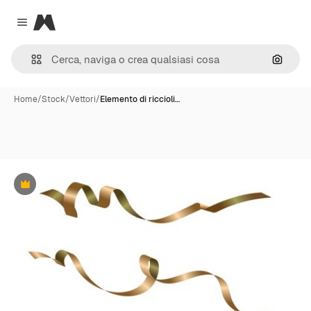
Magnific
Close menu
Cerca 
Home
/
Stock
/
Vettori
/
Elemento di riccioli…
Premium