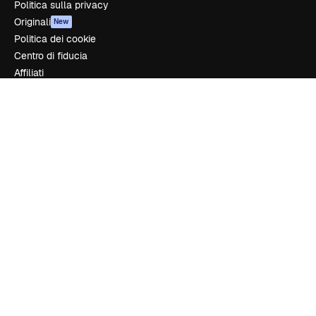
Politica sulla privacy
Originali
New
Politica dei cookie
Centro di fiducia
Affiliati
Aziende
Azienda
Prezzi
Chi siamo
Recensioni
Lavora con noi
Cerca tendenze
Blog
Eventi
Slidesgo
Vendi i tuoi contenuti
Sala stampa
Cerchi magnific.ai