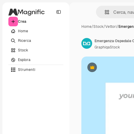
Crea
Home
/
Stock
/
Vettori
/
Emergen
Home
Ricerca
Emergenza Ospedale Cor
GraphiqaStock
Stock
Esplora
Strumenti
Premium