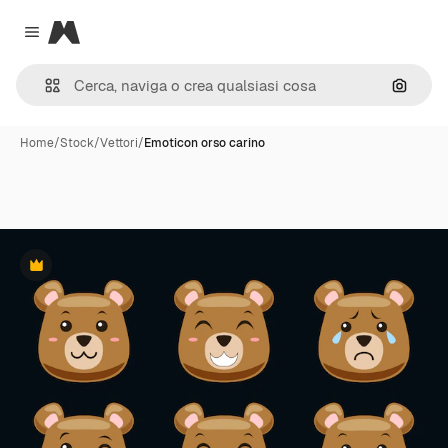
Magnific
Close menu
Cerca 
Home
/
Stock
/
Vettori
/
Emoticon orso carino
Premium