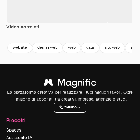
Video correlati
Premium
Premium
Premium
Premium
Generato da
website
design web
web
data
sito web
sito
La piattaforma creativa per realizzare i tuoi migliori lavori. Oltre
1 milione di abbonati tra creativi, imprese, agenzie e studi.
Italiano
Prodotti
Spaces
Assistente IA