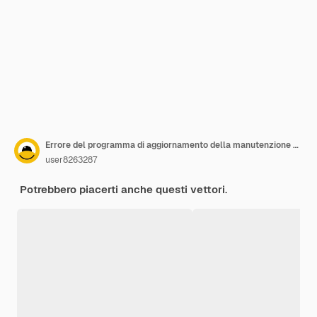
Errore del programma di aggiornamento della manutenzione del sistema e dell'ingegnere della tecnologia dell'applicazione che risolve un dispositivo di guasto che aggiorna il vettore dell'illustrazione piatta
user8263287
Potrebbero piacerti anche questi vettori.