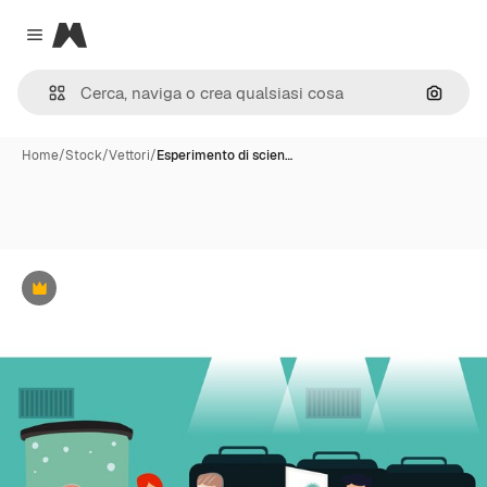
Magnific
Close menu
Cerca 
Home
/
Stock
/
Vettori
/
Esperimento di scien…
Premium