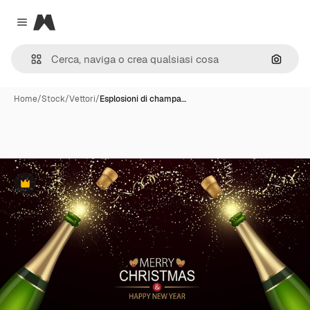
Magnific
Close menu
Cerca 
Home
/
Stock
/
Vettori
/
Esplosioni di champa…
Premium