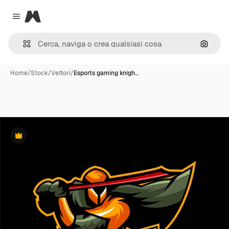
Magnific
Close menu
Cerca 
Home
/
Stock
/
Vettori
/
Esports gaming knigh…
Premium