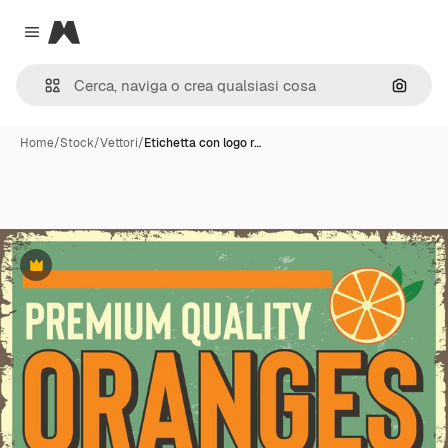
Magnific
Close menu
Cerca 
Home
/
Stock
/
Vettori
/
Etichetta con logo r…
Premium