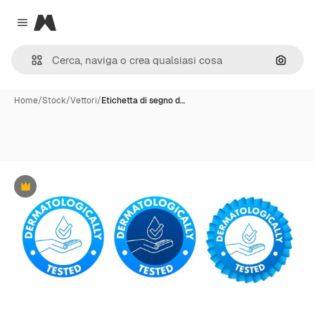
Magnific
Close menu
Cerca 
Home
/
Stock
/
Vettori
/
Etichetta di segno d…
Premium