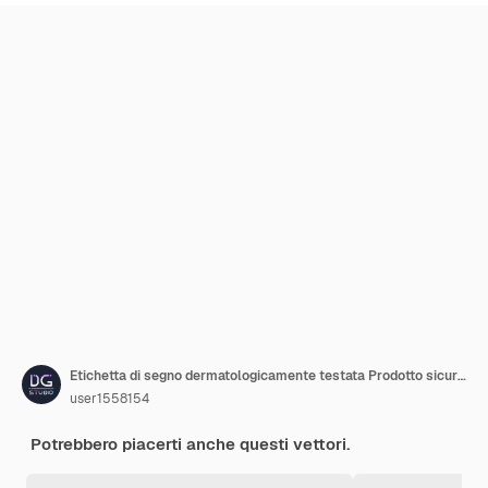
Etichetta di segno dermatologicamente testata Prodotto sicuro per l'igiene personale Illustrazione vettoriale delle scorte
user1558154
Potrebbero piacerti anche questi vettori.