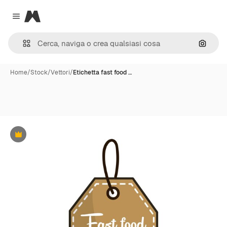
Magnific
Close menu
Cerca 
Home
/
Stock
/
Vettori
/
Etichetta fast food …
Premium