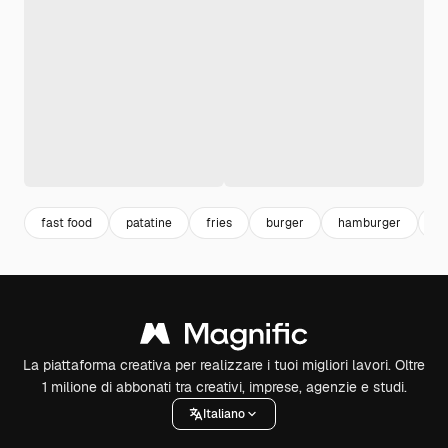
fast food
patatine
fries
burger
hamburger
fr
La piattaforma creativa per realizzare i tuoi migliori lavori. Oltre
1 milione di abbonati tra creativi, imprese, agenzie e studi.
Italiano