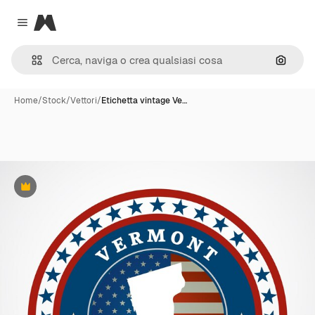
Magnific
Close menu
Cerca 
Home
/
Stock
/
Vettori
/
Etichetta vintage Ve…
Premium