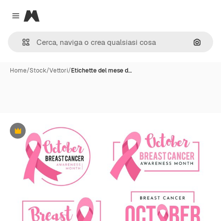
Magnific
Close menu
Cerca 
Home
/
Stock
/
Vettori
/
Etichette del mese d…
Premium