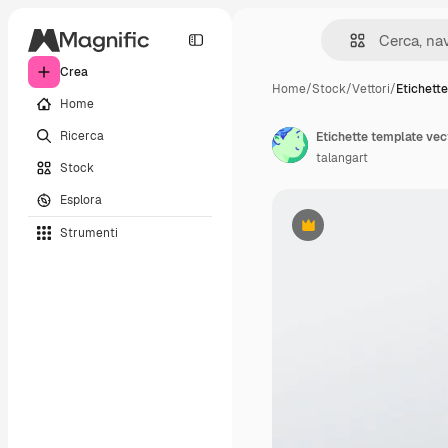
Crea
Home
/
Stock
/
Vettori
/
Etichett
Home
Ricerca
Etichette template vec
talangart
Stock
Esplora
Strumenti
Premium